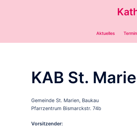
Zum
Kat
Inhalt
springen
Aktuelles
Termi
KAB St. Mari
Gemeinde St. Marien, Baukau
Pfarrzentrum Bismarckstr. 74b
Vorsitzender: