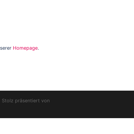
nserer
Homepage
.
Stolz präsentiert von